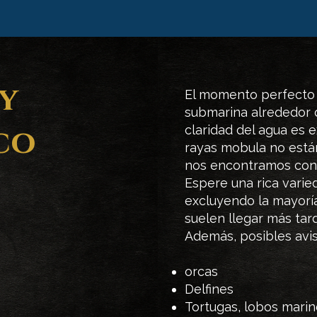
y
El momento perfecto 
submarina alrededor d
co
claridad del agua es 
rayas mobula no está
nos encontramos con
Espere una rica varie
excluyendo la mayoría
suelen llegar más tar
Además, posibles avi
orcas
Delfines
Tortugas, lobos marin