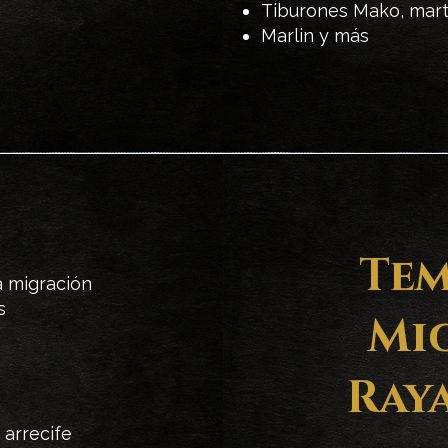
Tiburones Mako, mart
Marlin y más
Tem
a migración
s
Mi
Ray
 arrecife