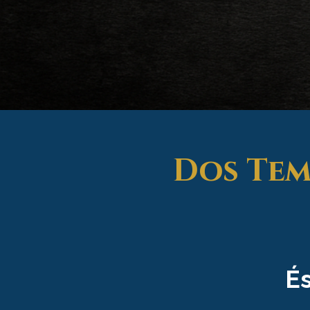
Dos Tem
​É