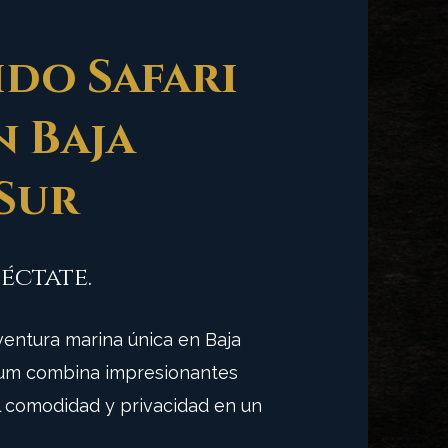
do Safari
n Baja
Sur
éctate.
entura marina única en Baja
mium combina impresionantes
l comodidad y privacidad en un