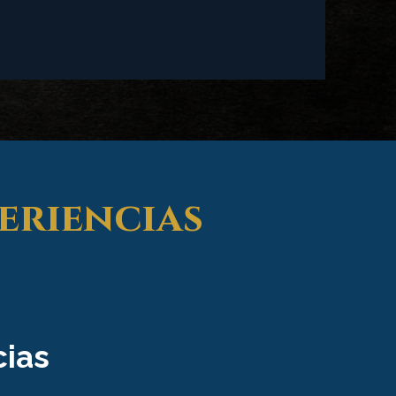
eriencias
cias