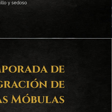
illo y sedoso
porada de
gración de
as Móbulas