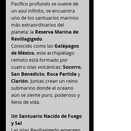
Pacífico profundo se vuelve de 
un azul infinito, se encuentra 
uno de los santuarios marinos 
más extraordinarios del 
planeta: la 
Reserva Marina de 
Revillagigedo
.
Conocido como las 
Galápagos 
de México
, este archipiélago 
remoto está formado por 
cuatro islas volcánicas: 
Socorro
, 
San Benedicto
, 
Roca Partida
 y 
Clarión
. Juntas crean un reino 
submarino donde el océano 
aún se siente puro, poderoso y 
lleno de vida.
Un Santuario Nacido de Fuego 
y Sal
Las islas Revillagigedo emergen 