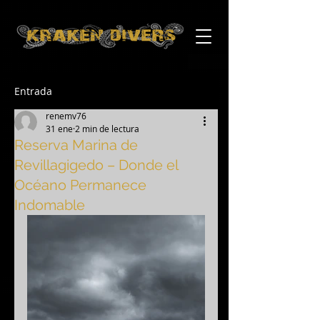
Entrada
renemv76
31 ene
2 min de lectura
Reserva Marina de
Revillagigedo – Donde el
Océano Permanece
Indomable