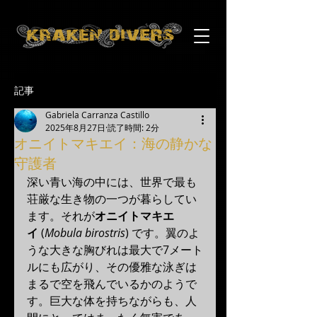
記事
Gabriela Carranza Castillo
2025年8月27日
読了時間: 2分
オニイトマキエイ：海の静かな
守護者
深い青い海の中には、世界で最も
荘厳な生き物の一つが暮らしてい
ます。それが
オニイトマキエ
イ
 (
Mobula birostris
) です。翼のよ
うな大きな胸びれは最大で7メート
ルにも広がり、その優雅な泳ぎは
まるで空を飛んでいるかのようで
す。巨大な体を持ちながらも、人