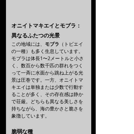
オニイトマキエイとモブラ：
異なるふたつの光景
この地域には、
モブラ
（トビエイ
の一種）も多く生息しています。
モブラは体長1〜2メートルと小さ
く、数百から数千匹の群れをつく
って一斉に水面から跳ね上がる光
景は圧巻です。一方、オニイトマ
キエイは単独または少数で行動す
ることが多く、その存在感は静か
で荘厳。どちらも異なる美しさを
持ちながら、海の豊かさと脆さを
象徴しています。
脆弱な種