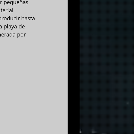
ir pequeñas 
terial 
producir hasta 
a playa de 
nerada por 