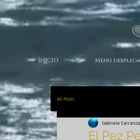
INICIO
Menú desplega
All Posts
Gabriela Carranza 
El Pez P