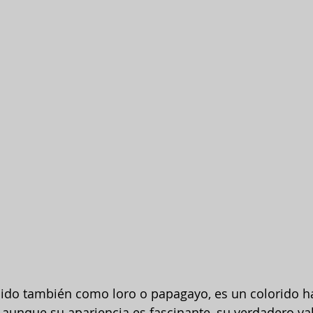
cido también como loro o papagayo, es un colorido ha
y aunque su apariencia es fascinante, su verdadero va