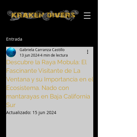
Entrada
Gabriela Carranza Castillo
13 jun 2024
4 min de lectura
Descubre la Raya Mobula: El
Fascinante Visitante de La
Ventana y su Importancia en el
Ecosistema. Nado con
mantarayas en Baja California
Sur
Actualizado:
15 jun 2024